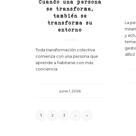
Cuando una persona
se transforma,
también se
transforma su
La pe
miram
entorno
y act
temas
gesti
Toda transformación colectiva
difíci
comienza con una persona que
aprende a habitarse con más
conciencia.
junio 1, 2026
1
2
3
›
»