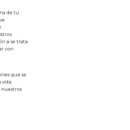
na de tu
ue
e
stros
n si se trata
ar con
a
iones que se
 vida.
 nuestros