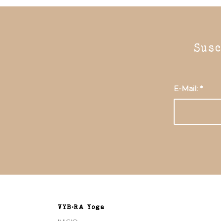
Susc
E-Mail:
*
VYB•RA Yoga