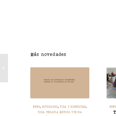
Más novedades
Vybra en el amor
NEWS
,
NOVEDADES
,
VIDA Y BIENESTAR
,
NEW
T
YOGA TERAPIA METODO VYB-RA