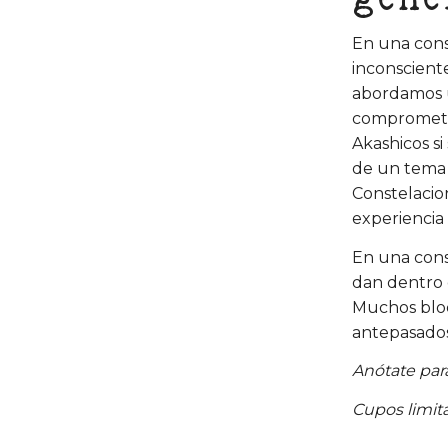
En una cons
inconscient
abordamos u
compromete 
Akashicos si
de un tema 
Constelacio
experiencia
En una cons
dan dentro d
Muchos bloq
antepasados
Anótate para
Cupos limit