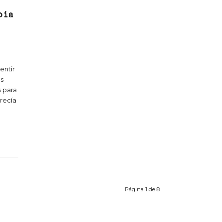
bia
entir
os
s para
arecía
Página 1 de 8