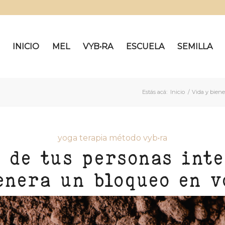
INICIO
MEL
VYB•RA
ESCUELA
SEMILLA
Estás acá:
Inicio
/
Vida y biene
yoga terapia método vyb•ra
 de tus personas int
enera un bloqueo en v