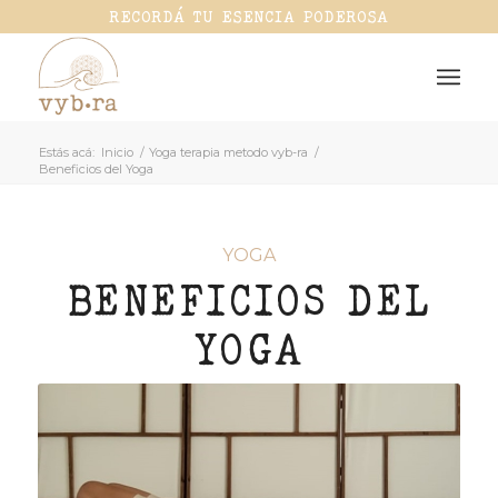
RECORDÁ TU ESENCIA PODEROSA
Estás acá:
Inicio
/
Yoga terapia metodo vyb-ra
/
Beneficios del Yoga
YOGA
BENEFICIOS DEL
YOGA