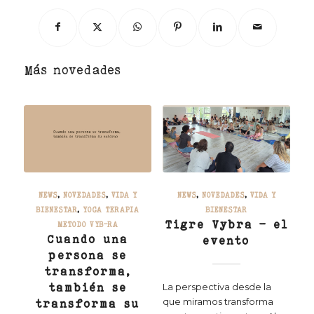
Más novedades
NEWS
,
NOVEDADES
,
VIDA Y
NEWS
,
NOVEDADES
,
VIDA Y
BIENESTAR
,
YOGA TERAPIA
BIENESTAR
Tigre Vybra – el
METODO VYB-RA
Cuando una
evento
persona se
transforma,
también se
La perspectiva desde la
que miramos transforma
transforma su