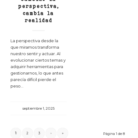
perspectiva,
cambia la
realidad
La perspectiva desde la
que miramos transforma
nuestro sentir y actuar. Al
evolucionar ciertos temas y
adquirir herramientas para
gestionarnos, lo que antes
parecía difícil pierde el
peso...
septiembre 1, 2025
1
2
3
›
»
Página 1 de 8